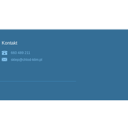
Kontakt
660 489 211
sklep@chlod-klim.pl